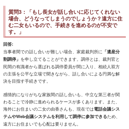
質問3：「もし長女が話し合いに応じてくれない
場合、どうなってしまうのでしょうか？遠方に住
む二女もいるので、手続きを進めるのが不安で
す。」
回答:
当事者間での話し合いが難しい場合、家庭裁判所に
「遺産分
割調停」
を申し立てることができます。調停とは、裁判官と
民間の有識者から選ばれる調停委員が間に入り、相続人双方
の主張を公平な立場で聞きながら、話し合いによる円満な解
決を目指す手続きです。
感情的になりがちな家族間の話し合いも、中立な第三者が関
わることで冷静に進められるケースが多くあります。また、
海外にお住まいの二女の由香さんも、現在では
電話会議シス
テムやWeb会議システムを利用して調停に参加できる
ため、
遠方にお住まいでも心配は要りません。