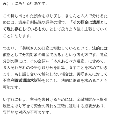
み）」
にあたる行為です。
この持ち出された預金を取り戻し、きちんと３人で分けるた
めには、遺産分割協議や調停の場で、
「その預金は遺産とし
て現に存在しているもの」
として扱うよう強く主張していく
ことになります。
つまり、「美咲さんの口座に移動しているだけで、法的には
依然として分割対象の遺産である」という考え方です。遺産
分割の際には、その全額を「本来あるべき遺産」に含めて、
３人それぞれの公平な取り分を計算し直すことを求めていき
ます。もし話し合いで解決しない場合は、美咲さんに対して
不当利得返還請求訴訟
を起こし、法的に返還を求めることも
可能です。
いずれにせよ、主張を裏付けるためには、金融機関から取引
履歴を取り寄せて資金の流れを正確に証明する必要があり、
専門的な対応が不可欠です。