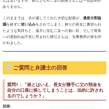
んは言いますが、静江さんや二女の由香さんには一切説明が
ありません。
このままでは、夫が遺してくれた大切な財産が、
遺産分割協
議
を経ずに
使い込み
をされてしまう。頼りの長女に裏切られ
たような気持ちと、遠方に住む二女への負い目、そして将来
への底知れぬ不安に苛まれた静江さんは、当事務所の扉を叩
かれました。
ご質問と弁護士の回答
質問1：「娘とはいえ、長女が勝手に父の預金を
自分の口座に移してしまうことは、法的に許され
るのでしょうか？」
回答: